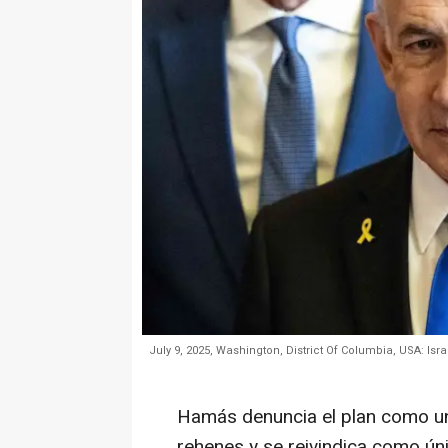
July 9, 2025, Washington, District Of Columbia, USA: Is
Hamás denuncia el plan como un 
rehenes y se reivindica como úni