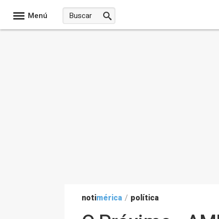
Menú
noti
mérica
/
política