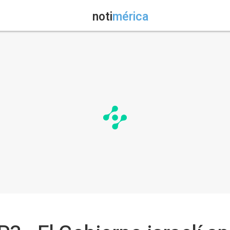
noti
mérica