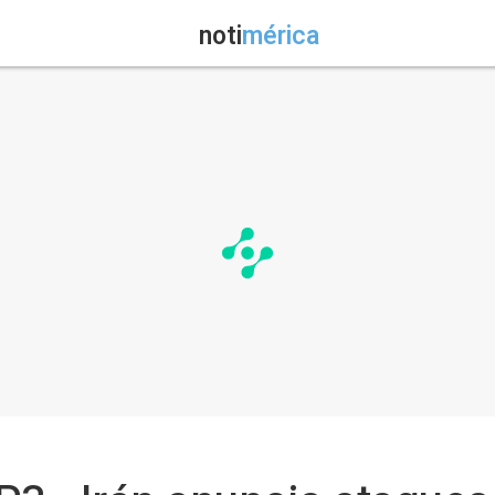
noti
mérica