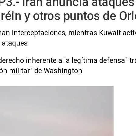
3.- Irán anuncia ataques
éin y otros puntos de Or
man interceptaciones, mientras Kuwait act
s ataques
derecho inherente a la legítima defensa" t
ión militar" de Washington