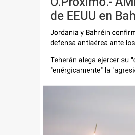
O.Próximo.- AMP
de EEUU en Bahr
Jordania y Bahréin confir
defensa antiaérea ante lo
Teherán alega ejercer su "
"enérgicamente" la "agres