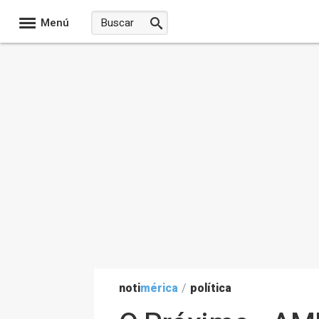
Menú
noti
mérica
/
política