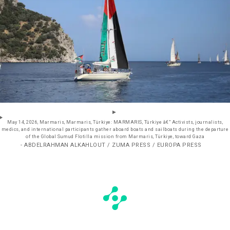
May 14, 2026, Marmaris, Marmaris, Türkiye: MARMARIS, Türkiye â€” Activists, journalists,
medics, and international participants gather aboard boats and sailboats during the departure
of the Global Sumud Flotilla mission from Marmaris, Türkiye, toward Gaza
- ABDELRAHMAN ALKAHLOUT / ZUMA PRESS / EUROPA PRESS