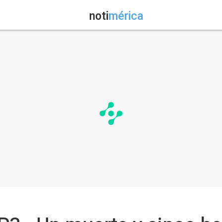
noti
mérica