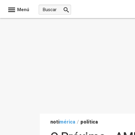
Menú
noti
mérica
/
política