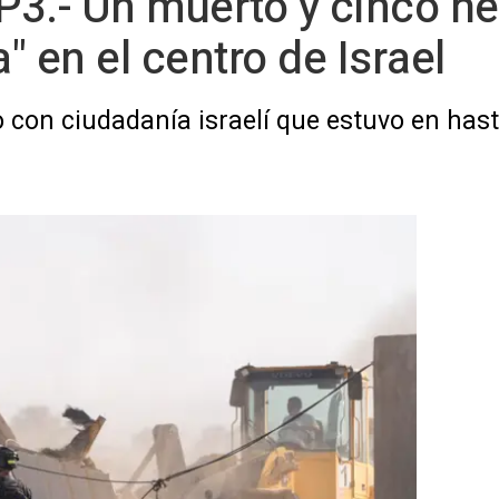
3.- Un muerto y cinco he
a" en el centro de Israel
o con ciudadanía israelí que estuvo en has