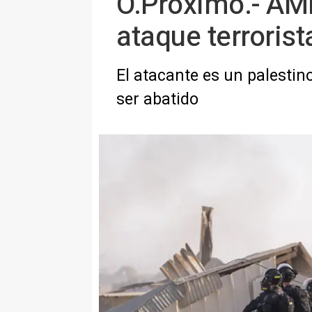
O.Próximo.- AMP
ataque terrorist
El atacante es un palestin
ser abatido