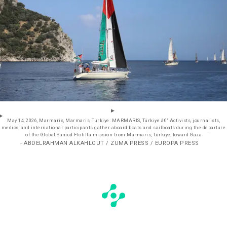
May 14, 2026, Marmaris, Marmaris, Türkiye: MARMARIS, Türkiye â€” Activists, journalists,
medics, and international participants gather aboard boats and sailboats during the departure
of the Global Sumud Flotilla mission from Marmaris, Türkiye, toward Gaza
- ABDELRAHMAN ALKAHLOUT / ZUMA PRESS / EUROPA PRESS