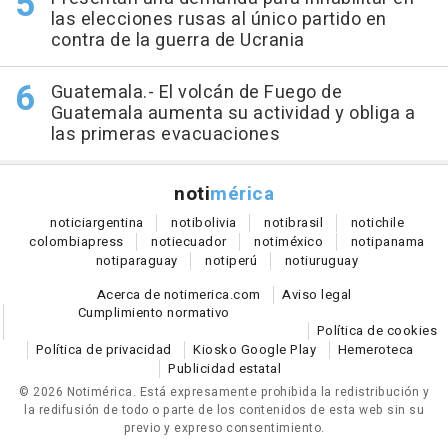
las elecciones rusas al único partido en
contra de la guerra de Ucrania
Guatemala.- El volcán de Fuego de
Guatemala aumenta su actividad y obliga a
las primeras evacuaciones
noti
mérica
notici
argentina
noti
bolivia
noti
brasil
noti
chile
colombia
press
noti
ecuador
noti
méxico
noti
panama
noti
paraguay
noti
perú
noti
uruguay
Acerca de notimerica.com
Aviso legal
Cumplimiento normativo
Política de cookies
Política de privacidad
Kiosko Google Play
Hemeroteca
Publicidad estatal
© 2026 Notimérica.
Está expresamente prohibida la redistribución y
la redifusión de todo o parte de los contenidos de esta web sin su
previo y expreso consentimiento.