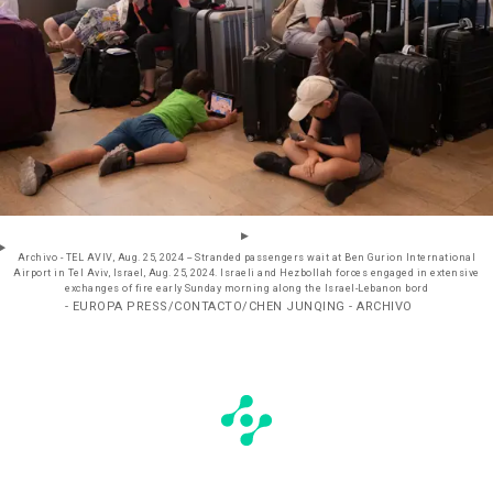
Archivo - TEL AVIV, Aug. 25, 2024 -- Stranded passengers wait at Ben Gurion International
Airport in Tel Aviv, Israel, Aug. 25, 2024. Israeli and Hezbollah forces engaged in extensive
exchanges of fire early Sunday morning along the Israel-Lebanon bord
- EUROPA PRESS/CONTACTO/CHEN JUNQING - ARCHIVO