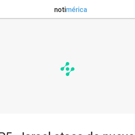
noti
mérica