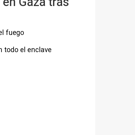
 en Gaza tras
el fuego
 todo el enclave