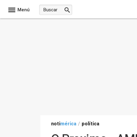
Menú
noti
mérica
/
política