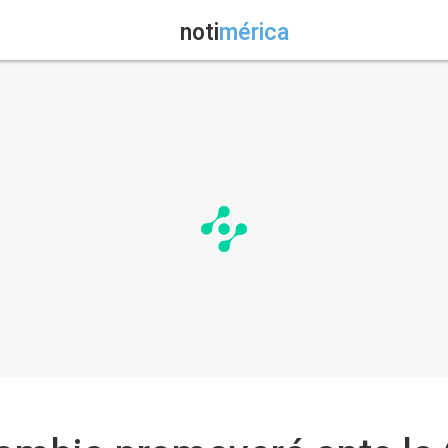
noti
mérica