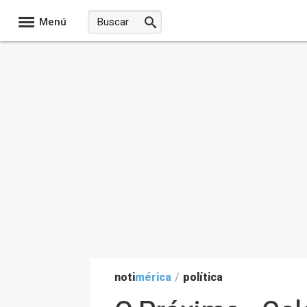
Menú
noti
mérica
/
política