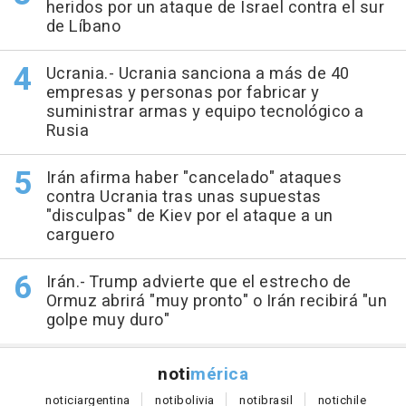
heridos por un ataque de Israel contra el sur
de Líbano
Ucrania.- Ucrania sanciona a más de 40
empresas y personas por fabricar y
suministrar armas y equipo tecnológico a
Rusia
Irán afirma haber "cancelado" ataques
contra Ucrania tras unas supuestas
"disculpas" de Kiev por el ataque a un
carguero
Irán.- Trump advierte que el estrecho de
Ormuz abrirá "muy pronto" o Irán recibirá "un
golpe muy duro"
noti
mérica
notici
argentina
noti
bolivia
noti
brasil
noti
chile