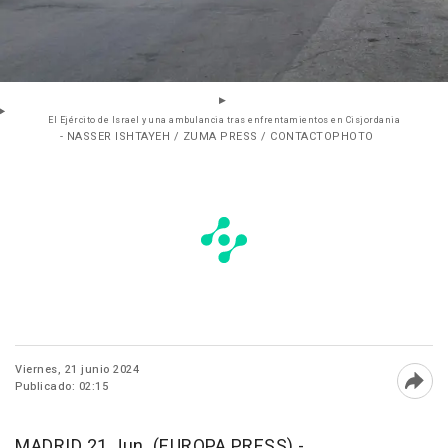
El Ejército de Israel y una ambulancia tras enfrentamientos en Cisjordania
- NASSER ISHTAYEH / ZUMA PRESS / CONTACTOPHOTO
Viernes, 21 junio 2024
Publicado: 02:15
Abri
MADRID 21 Jun. (EUROPA PRESS) -