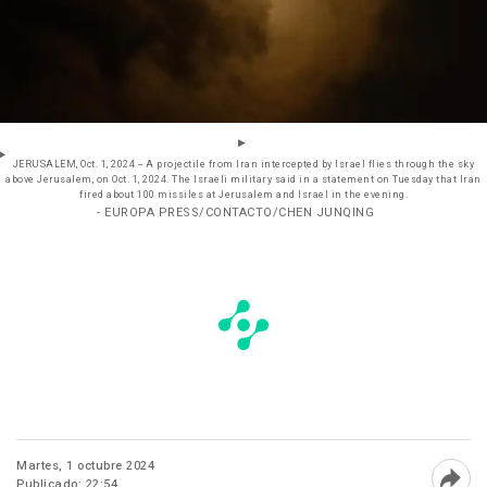
JERUSALEM, Oct. 1, 2024 -- A projectile from Iran intercepted by Israel flies through the sky
above Jerusalem, on Oct. 1, 2024. The Israeli military said in a statement on Tuesday that Iran
fired about 100 missiles at Jerusalem and Israel in the evening.
- EUROPA PRESS/CONTACTO/CHEN JUNQING
Martes, 1 octubre 2024
Publicado: 22:54