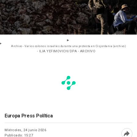
Archivo - Varios colonos israelíes durante una protesta en Cisjordania (archivo)
- ILIA YEFIMOVICH/DPA - ARCHIVO
Europa Press Política
Miércoles, 24 junio 2026
Publicado: 15:27
Abri