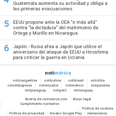
Guatemala aumenta su actividad y obliga a
las primeras evacuaciones
EEUU propone ante la OEA "ir más allá"
contra "la dictadura" del matrimonio de
Ortega y Murillo en Nicaragua
Japón.- Rusia afea a Japón que utilice el
aniversario del ataque de EEUU a Hiroshima
para criticar la guerra en Ucrania
noti
mérica
notici
argentina
noti
bolivia
noti
brasil
noti
chile
colombia
press
noti
ecuador
noti
méxico
noti
panama
noti
paraguay
noti
perú
noti
uruguay
Acerca de notimerica.com
Aviso legal
Cumplimiento normativo
Política de cookies
Política de privacidad
Kiosko Google Play
Hemeroteca