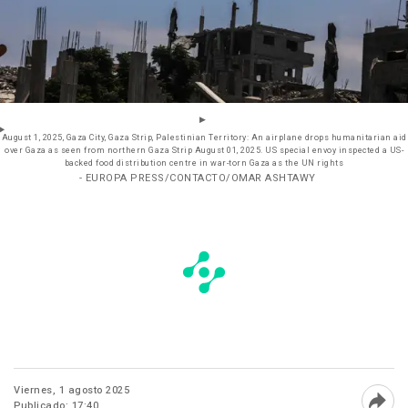
August 1, 2025, Gaza City, Gaza Strip, Palestinian Territory: An airplane drops humanitarian aid
over Gaza as seen from northern Gaza Strip August 01, 2025. US special envoy inspected a US-
backed food distribution centre in war-torn Gaza as the UN rights
- EUROPA PRESS/CONTACTO/OMAR ASHTAWY
Viernes, 1 agosto 2025
Publicado: 17:40