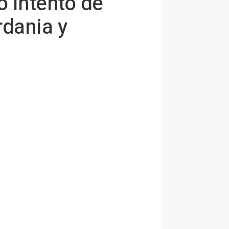
o intento de
rdania y