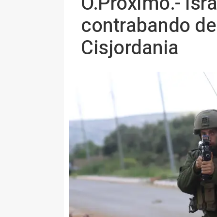
O.Próximo.- Isra
contrabando de 
Cisjordania