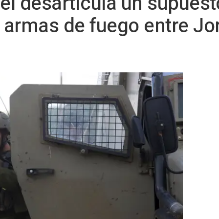
el desarticula un supuest
armas de fuego entre Jo