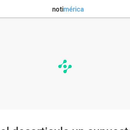
noti
mérica