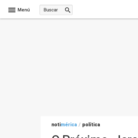
Menú
noti
mérica
/
política