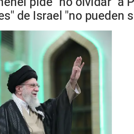
nei pide "no olvidar" a P
es" de Israel "no pueden 