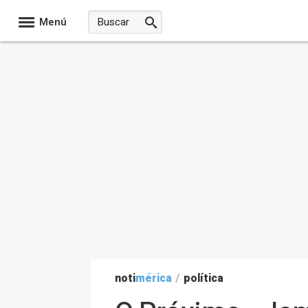
Menú
noti
mérica
/
política