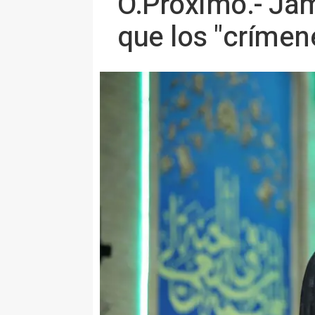
O.Próximo.- Jame
que los "crímen