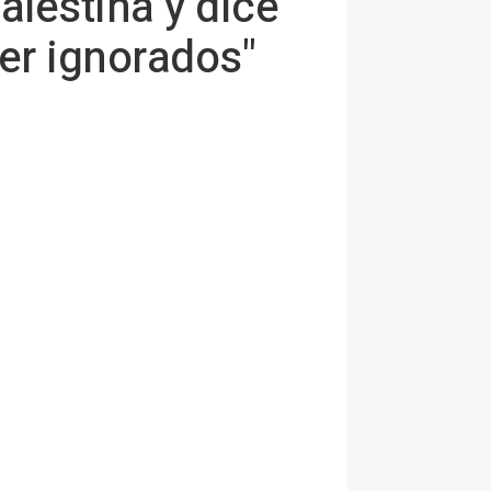
alestina y dice
ser ignorados"