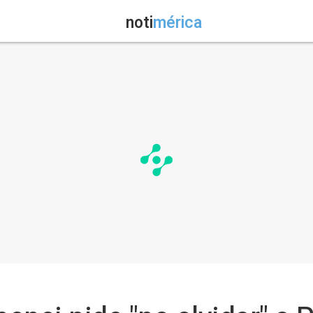
noti
mérica