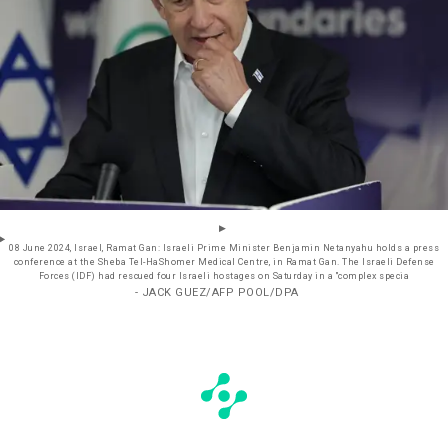
08 June 2024, Israel, Ramat Gan: Israeli Prime Minister Benjamin Netanyahu holds a press
conference at the Sheba Tel-HaShomer Medical Centre, in Ramat Gan. The Israeli Defense
Forces (IDF) had rescued four Israeli hostages on Saturday in a "complex specia
- JACK GUEZ/AFP POOL/DPA