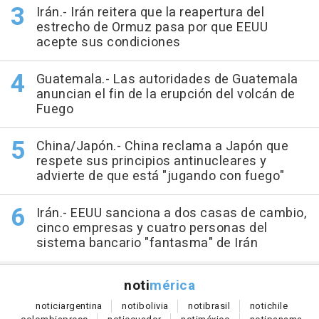
Irán.- Irán reitera que la reapertura del
estrecho de Ormuz pasa por que EEUU
acepte sus condiciones
Guatemala.- Las autoridades de Guatemala
anuncian el fin de la erupción del volcán de
Fuego
China/Japón.- China reclama a Japón que
respete sus principios antinucleares y
advierte de que está "jugando con fuego"
Irán.- EEUU sanciona a dos casas de cambio,
cinco empresas y cuatro personas del
sistema bancario "fantasma" de Irán
noti
mérica
notici
argentina
noti
bolivia
noti
brasil
noti
chile