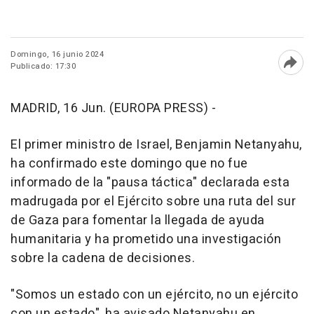
Domingo, 16 junio 2024
Publicado: 17:30
Abri
MADRID, 16 Jun. (EUROPA PRESS) -
El primer ministro de Israel, Benjamin Netanyahu,
ha confirmado este domingo que no fue
informado de la "pausa táctica" declarada esta
madrugada por el Ejército sobre una ruta del sur
de Gaza para fomentar la llegada de ayuda
humanitaria y ha prometido una investigación
sobre la cadena de decisiones.
"Somos un estado con un ejército, no un ejército
con un estado", ha avisado Netanyahu en