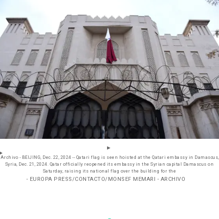
Archivo - BEIJING, Dec. 22, 2024 -- Qatari flag is seen hoisted at the Qatari embassy in Damascus,
Syria, Dec. 21, 2024. Qatar officially reopened its embassy in the Syrian capital Damascus on
Saturday, raising its national flag over the building for the
- EUROPA PRESS/CONTACTO/MONSEF MEMARI - ARCHIVO