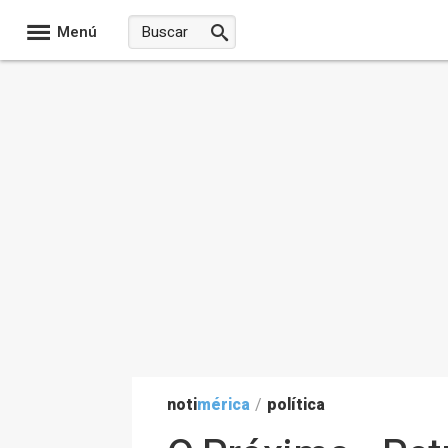
Menú
noti
mérica
/
política