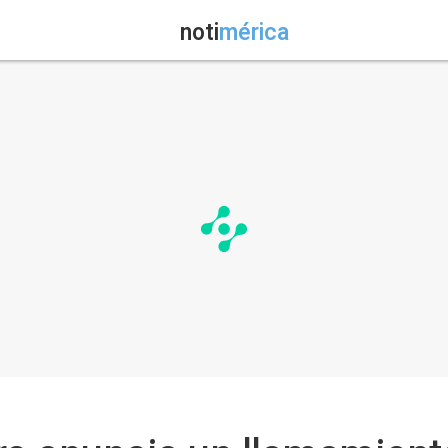
noti
mérica