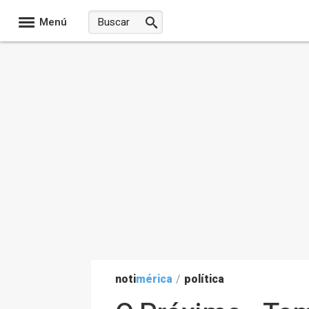
Menú
noti
mérica
/
política