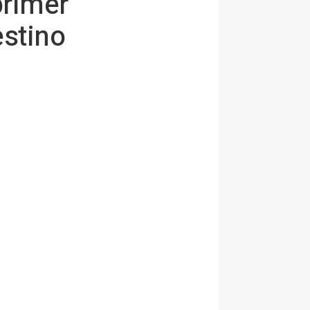
primer
estino