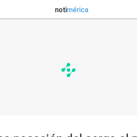
noti
mérica