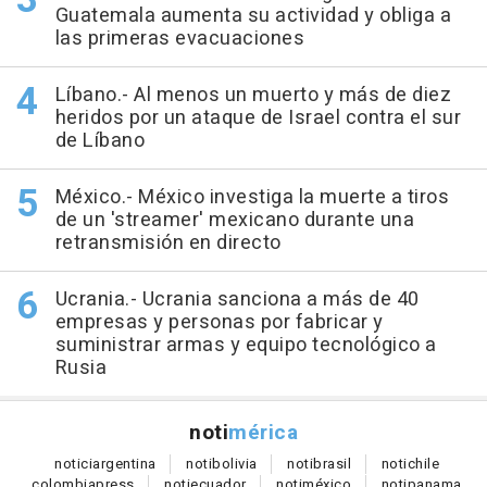
Guatemala aumenta su actividad y obliga a
las primeras evacuaciones
Líbano.- Al menos un muerto y más de diez
heridos por un ataque de Israel contra el sur
de Líbano
México.- México investiga la muerte a tiros
de un 'streamer' mexicano durante una
retransmisión en directo
Ucrania.- Ucrania sanciona a más de 40
empresas y personas por fabricar y
suministrar armas y equipo tecnológico a
Rusia
noti
mérica
notici
argentina
noti
bolivia
noti
brasil
noti
chile
colombia
press
noti
ecuador
noti
méxico
noti
panama