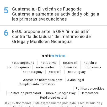
Guatemala.- El volcán de Fuego de
Guatemala aumenta su actividad y obliga a
las primeras evacuaciones
EEUU propone ante la OEA "ir más allá"
contra "la dictadura" del matrimonio de
Ortega y Murillo en Nicaragua
noti
mérica
notici
argentina
noti
bolivia
noti
brasil
noti
chile
colombia
press
noti
ecuador
noti
méxico
noti
panama
noti
paraguay
noti
perú
noti
uruguay
Acerca de notimerica.com
Aviso legal
Cumplimiento normativo
Política de cookies
Política de privacidad
Kiosko Google Play
Hemeroteca
Publicidad estatal
© 2026 Notimérica.
Está expresamente prohibida la redistribución y