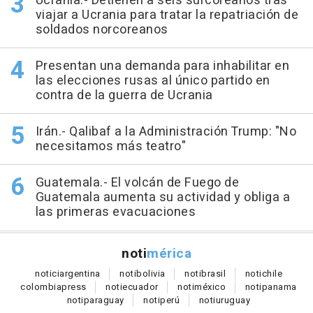
Ucrania.- Detienen a seis surcoreanos tras
viajar a Ucrania para tratar la repatriación de
soldados norcoreanos
Presentan una demanda para inhabilitar en
las elecciones rusas al único partido en
contra de la guerra de Ucrania
Irán.- Qalibaf a la Administración Trump: "No
necesitamos más teatro"
Guatemala.- El volcán de Fuego de
Guatemala aumenta su actividad y obliga a
las primeras evacuaciones
noti
mérica
notici
argentina
noti
bolivia
noti
brasil
noti
chile
colombia
press
noti
ecuador
noti
méxico
noti
panama
noti
paraguay
noti
perú
noti
uruguay