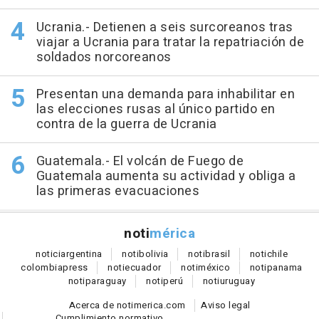
Ucrania.- Detienen a seis surcoreanos tras
viajar a Ucrania para tratar la repatriación de
soldados norcoreanos
Presentan una demanda para inhabilitar en
las elecciones rusas al único partido en
contra de la guerra de Ucrania
Guatemala.- El volcán de Fuego de
Guatemala aumenta su actividad y obliga a
las primeras evacuaciones
noti
mérica
notici
argentina
noti
bolivia
noti
brasil
noti
chile
colombia
press
noti
ecuador
noti
méxico
noti
panama
noti
paraguay
noti
perú
noti
uruguay
Acerca de notimerica.com
Aviso legal
Cumplimiento normativo