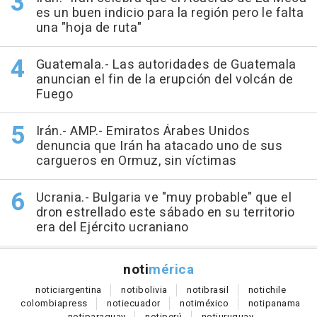
es un buen indicio para la región pero le falta
una "hoja de ruta"
Guatemala.- Las autoridades de Guatemala
anuncian el fin de la erupción del volcán de
Fuego
Irán.- AMP.- Emiratos Árabes Unidos
denuncia que Irán ha atacado uno de sus
cargueros en Ormuz, sin víctimas
Ucrania.- Bulgaria ve "muy probable" que el
dron estrellado este sábado en su territorio
era del Ejército ucraniano
noti
mérica
notici
argentina
noti
bolivia
noti
brasil
noti
chile
colombia
press
noti
ecuador
noti
méxico
noti
panama
noti
paraguay
noti
perú
noti
uruguay