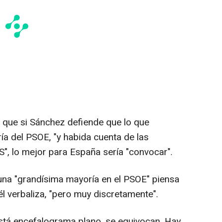
 que si Sánchez defiende que lo que
a del PSOE, "y habida cuenta de las
S", lo mejor para España sería "convocar".
na "grandísima mayoría en el PSOE" piensa
l verbaliza, "pero muy discretamente".
está encefalograma plano, se equivocan. Hay