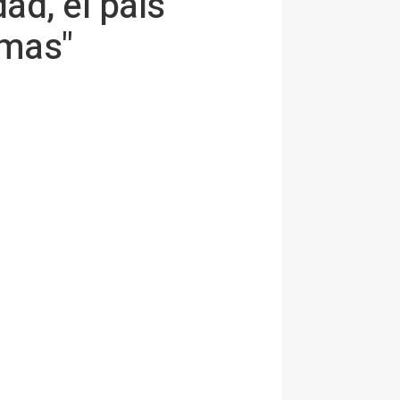
ad, el país
omas"