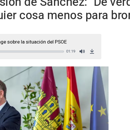
usión de Sánchez: "De verd
quier cosa menos para br
ge sobre la situación del PSOE
01:19
Mute
Download