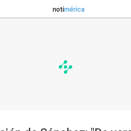
noti
mérica