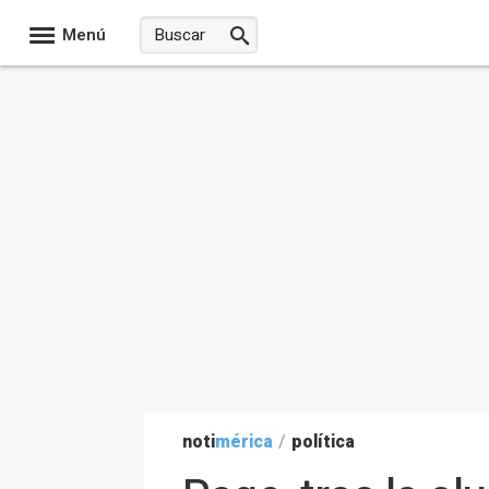
Menú
noti
mérica
/
política