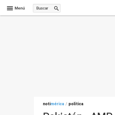
Menú
noti
mérica
/
política