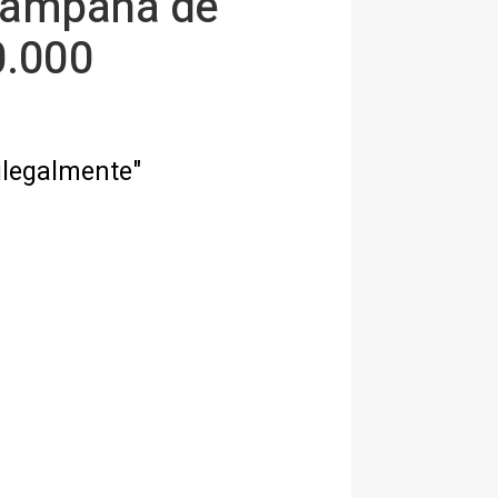
 campaña de
0.000
ilegalmente"