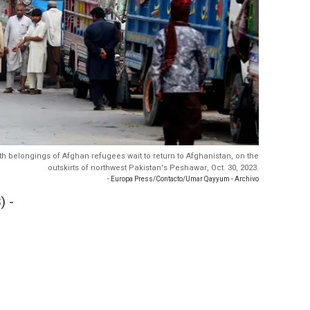
th belongings of Afghan refugees wait to return to Afghanistan, on the
outskirts of northwest Pakistan's Peshawar, Oct. 30, 2023.
- Europa Press/Contacto/Umar Qayyum - Archivo
) -