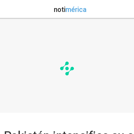
noti
mérica