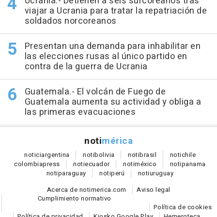
Ucrania.- Detienen a seis surcoreanos tras
viajar a Ucrania para tratar la repatriación de
soldados norcoreanos
Presentan una demanda para inhabilitar en
las elecciones rusas al único partido en
contra de la guerra de Ucrania
Guatemala.- El volcán de Fuego de
Guatemala aumenta su actividad y obliga a
las primeras evacuaciones
noti
mérica
notici
argentina
noti
bolivia
noti
brasil
noti
chile
colombia
press
noti
ecuador
noti
méxico
noti
panama
noti
paraguay
noti
perú
noti
uruguay
Acerca de notimerica.com
Aviso legal
Cumplimiento normativo
Política de cookies
Política de privacidad
Kiosko Google Play
Hemeroteca