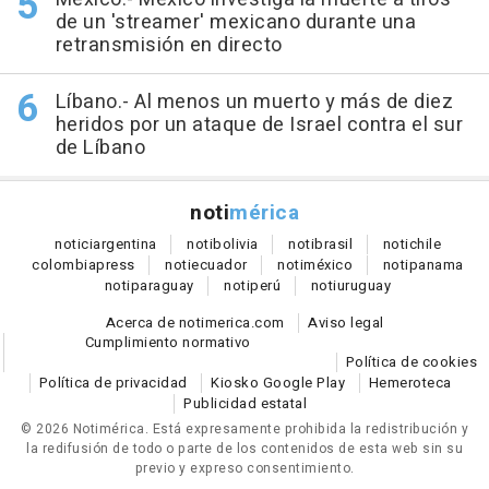
de un 'streamer' mexicano durante una
retransmisión en directo
Líbano.- Al menos un muerto y más de diez
heridos por un ataque de Israel contra el sur
de Líbano
noti
mérica
notici
argentina
noti
bolivia
noti
brasil
noti
chile
colombia
press
noti
ecuador
noti
méxico
noti
panama
noti
paraguay
noti
perú
noti
uruguay
Acerca de notimerica.com
Aviso legal
Cumplimiento normativo
Política de cookies
Política de privacidad
Kiosko Google Play
Hemeroteca
Publicidad estatal
© 2026 Notimérica.
Está expresamente prohibida la redistribución y
la redifusión de todo o parte de los contenidos de esta web sin su
previo y expreso consentimiento.