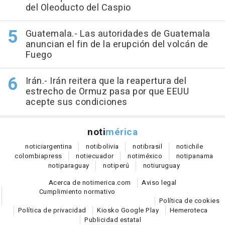
del Oleoducto del Caspio
Guatemala.- Las autoridades de Guatemala
anuncian el fin de la erupción del volcán de
Fuego
Irán.- Irán reitera que la reapertura del
estrecho de Ormuz pasa por que EEUU
acepte sus condiciones
noti
mérica
notici
argentina
noti
bolivia
noti
brasil
noti
chile
colombia
press
noti
ecuador
noti
méxico
noti
panama
noti
paraguay
noti
perú
noti
uruguay
Acerca de notimerica.com
Aviso legal
Cumplimiento normativo
Política de cookies
Política de privacidad
Kiosko Google Play
Hemeroteca
Publicidad estatal