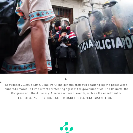
September 20, 2025, Lima, Lima, Peru: Indigenous protester challenging the police when
hundreds march in Lima streets protesting against the government of Dina Boluarte, the
Congress and the Judiciary. A series of recent events, such as the enactment of
- EUROPA PRESS/CONTACTO/CARLOS GARCIA GRANTHON