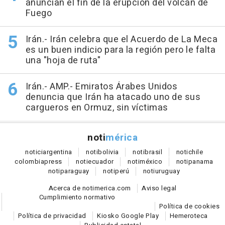
anuncian el fin de la erupción del volcán de
Fuego
Irán.- Irán celebra que el Acuerdo de La Meca
es un buen indicio para la región pero le falta
una "hoja de ruta"
Irán.- AMP.- Emiratos Árabes Unidos
denuncia que Irán ha atacado uno de sus
cargueros en Ormuz, sin víctimas
noti
mérica
notici
argentina
noti
bolivia
noti
brasil
noti
chile
colombia
press
noti
ecuador
noti
méxico
noti
panama
noti
paraguay
noti
perú
noti
uruguay
Acerca de notimerica.com
Aviso legal
Cumplimiento normativo
Política de cookies
Política de privacidad
Kiosko Google Play
Hemeroteca