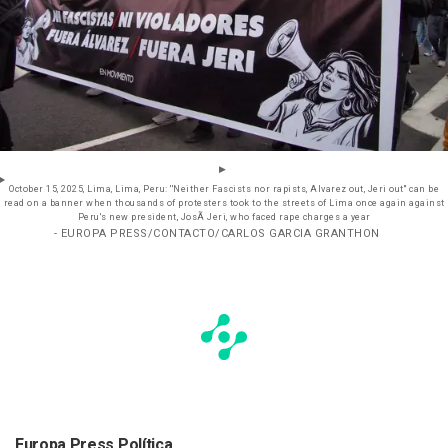
October 15, 2025, Lima, Lima, Peru: ''Neither Fascists nor rapists, Alvarez out, Jeri out'' can be
read on a banner when thousands of protesters took to the streets of Lima once again against
Peru's new president, JosÃ Jeri, who faced rape charges a year
- EUROPA PRESS/CONTACTO/CARLOS GARCIA GRANTHON
Europa Press Política