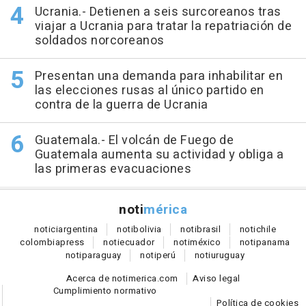
Ucrania.- Detienen a seis surcoreanos tras
viajar a Ucrania para tratar la repatriación de
soldados norcoreanos
Presentan una demanda para inhabilitar en
las elecciones rusas al único partido en
contra de la guerra de Ucrania
Guatemala.- El volcán de Fuego de
Guatemala aumenta su actividad y obliga a
las primeras evacuaciones
noti
mérica
notici
argentina
noti
bolivia
noti
brasil
noti
chile
colombia
press
noti
ecuador
noti
méxico
noti
panama
noti
paraguay
noti
perú
noti
uruguay
Acerca de notimerica.com
Aviso legal
Cumplimiento normativo
Política de cookies