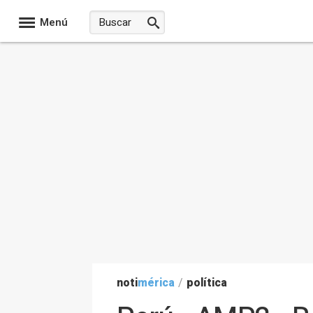
Menú
noti
mérica
/
política