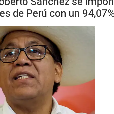
oberto Sánchez se impone
les de Perú con un 94,07