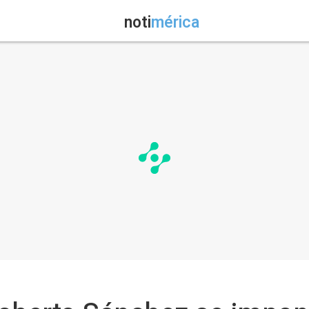
noti
mérica