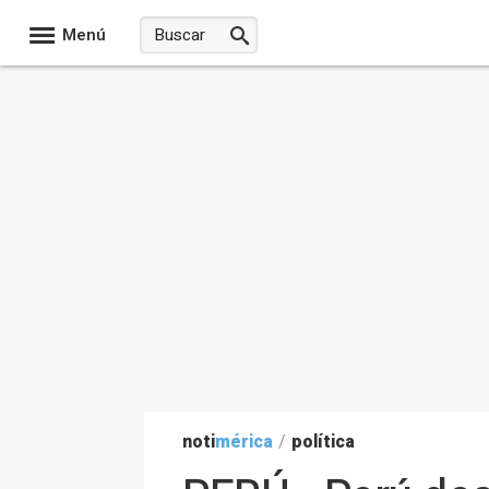
Menú
noti
mérica
/
política