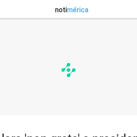
noti
mérica