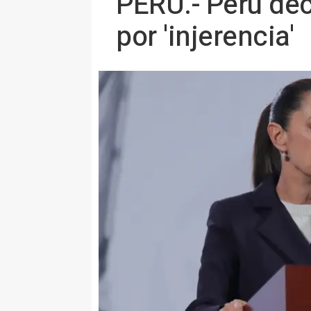
PERÚ.- Perú dec
por 'injerencia'