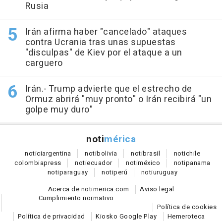
Rusia
Irán afirma haber "cancelado" ataques
contra Ucrania tras unas supuestas
"disculpas" de Kiev por el ataque a un
carguero
Irán.- Trump advierte que el estrecho de
Ormuz abrirá "muy pronto" o Irán recibirá "un
golpe muy duro"
noti
mérica
notici
argentina
noti
bolivia
noti
brasil
noti
chile
colombia
press
noti
ecuador
noti
méxico
noti
panama
noti
paraguay
noti
perú
noti
uruguay
Acerca de notimerica.com
Aviso legal
Cumplimiento normativo
Política de cookies
Política de privacidad
Kiosko Google Play
Hemeroteca