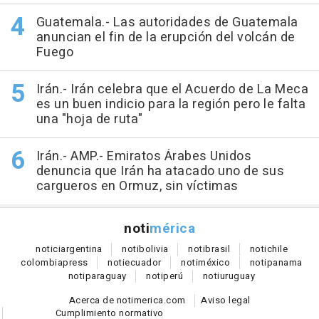
Guatemala.- Las autoridades de Guatemala
anuncian el fin de la erupción del volcán de
Fuego
Irán.- Irán celebra que el Acuerdo de La Meca
es un buen indicio para la región pero le falta
una "hoja de ruta"
Irán.- AMP.- Emiratos Árabes Unidos
denuncia que Irán ha atacado uno de sus
cargueros en Ormuz, sin víctimas
noti
mérica
notici
argentina
noti
bolivia
noti
brasil
noti
chile
colombia
press
noti
ecuador
noti
méxico
noti
panama
noti
paraguay
noti
perú
noti
uruguay
Acerca de notimerica.com
Aviso legal
Cumplimiento normativo