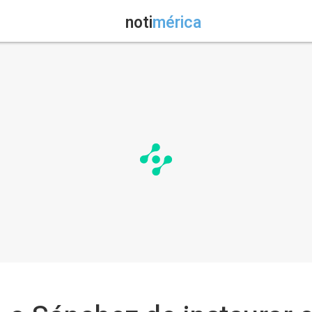
noti
mérica