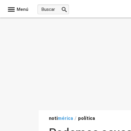
Menú
noti
mérica
/
política