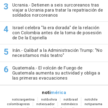
Ucrania.- Detienen a seis surcoreanos tras
viajar a Ucrania para tratar la repatriación de
soldados norcoreanos
Israel celebra "la era dorada" de la relación
con Colombia antes de la toma de posesión
de De la Espriella
Irán.- Qalibaf a la Administración Trump: "No
necesitamos más teatro"
Guatemala.- El volcán de Fuego de
Guatemala aumenta su actividad y obliga a
las primeras evacuaciones
noti
mérica
notici
argentina
noti
bolivia
noti
brasil
noti
chile
colombia
press
noti
ecuador
noti
méxico
noti
panama