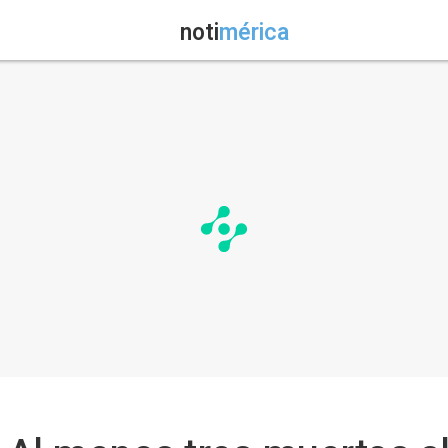
noti
mérica