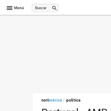
Menú
noti
mérica
/
política