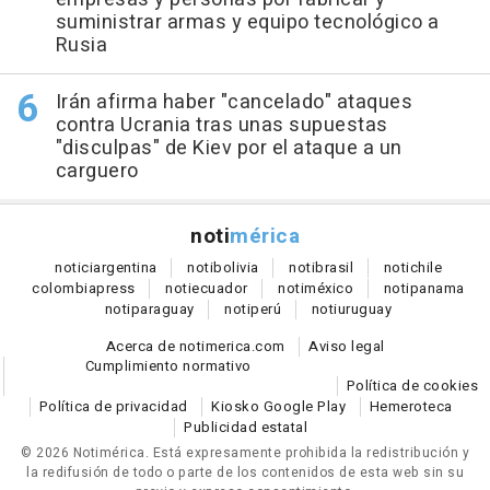
suministrar armas y equipo tecnológico a
Rusia
Irán afirma haber "cancelado" ataques
contra Ucrania tras unas supuestas
"disculpas" de Kiev por el ataque a un
carguero
noti
mérica
notici
argentina
noti
bolivia
noti
brasil
noti
chile
colombia
press
noti
ecuador
noti
méxico
noti
panama
noti
paraguay
noti
perú
noti
uruguay
Acerca de notimerica.com
Aviso legal
Cumplimiento normativo
Política de cookies
Política de privacidad
Kiosko Google Play
Hemeroteca
Publicidad estatal
© 2026 Notimérica.
Está expresamente prohibida la redistribución y
la redifusión de todo o parte de los contenidos de esta web sin su