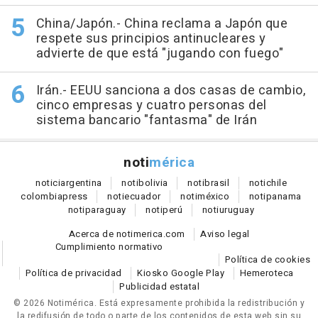
China/Japón.- China reclama a Japón que
respete sus principios antinucleares y
advierte de que está "jugando con fuego"
Irán.- EEUU sanciona a dos casas de cambio,
cinco empresas y cuatro personas del
sistema bancario "fantasma" de Irán
noti
mérica
notici
argentina
noti
bolivia
noti
brasil
noti
chile
colombia
press
noti
ecuador
noti
méxico
noti
panama
noti
paraguay
noti
perú
noti
uruguay
Acerca de notimerica.com
Aviso legal
Cumplimiento normativo
Política de cookies
Política de privacidad
Kiosko Google Play
Hemeroteca
Publicidad estatal
© 2026 Notimérica.
Está expresamente prohibida la redistribución y
la redifusión de todo o parte de los contenidos de esta web sin su