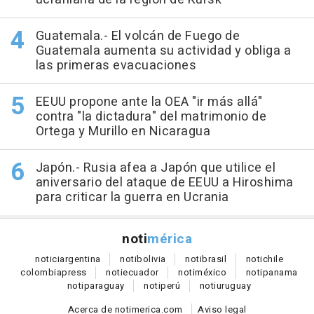
Guatemala.- El volcán de Fuego de
Guatemala aumenta su actividad y obliga a
las primeras evacuaciones
EEUU propone ante la OEA "ir más allá"
contra "la dictadura" del matrimonio de
Ortega y Murillo en Nicaragua
Japón.- Rusia afea a Japón que utilice el
aniversario del ataque de EEUU a Hiroshima
para criticar la guerra en Ucrania
noti
mérica
notici
argentina
noti
bolivia
noti
brasil
noti
chile
colombia
press
noti
ecuador
noti
méxico
noti
panama
noti
paraguay
noti
perú
noti
uruguay
Acerca de notimerica.com
Aviso legal