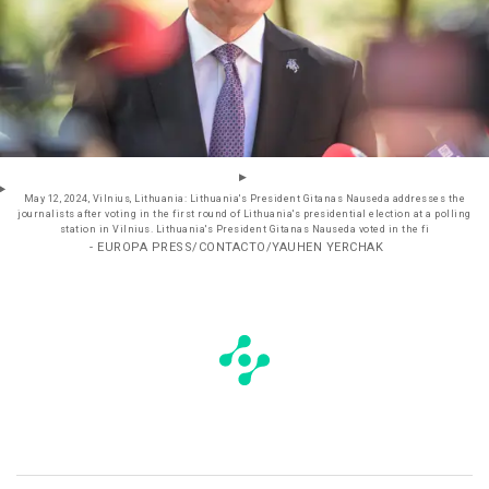
May 12, 2024, Vilnius, Lithuania: Lithuania's President Gitanas Nauseda addresses the
journalists after voting in the first round of Lithuania's presidential election at a polling
station in Vilnius. Lithuania's President Gitanas Nauseda voted in the fi
- EUROPA PRESS/CONTACTO/YAUHEN YERCHAK