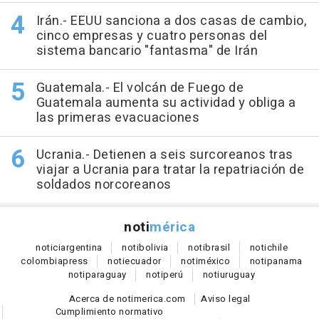
Irán.- EEUU sanciona a dos casas de cambio,
cinco empresas y cuatro personas del
sistema bancario "fantasma" de Irán
Guatemala.- El volcán de Fuego de
Guatemala aumenta su actividad y obliga a
las primeras evacuaciones
Ucrania.- Detienen a seis surcoreanos tras
viajar a Ucrania para tratar la repatriación de
soldados norcoreanos
noti
mérica
notici
argentina
noti
bolivia
noti
brasil
noti
chile
colombia
press
noti
ecuador
noti
méxico
noti
panama
noti
paraguay
noti
perú
noti
uruguay
Acerca de notimerica.com
Aviso legal
Cumplimiento normativo