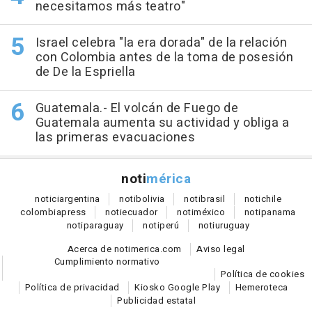
necesitamos más teatro"
Israel celebra "la era dorada" de la relación
con Colombia antes de la toma de posesión
de De la Espriella
Guatemala.- El volcán de Fuego de
Guatemala aumenta su actividad y obliga a
las primeras evacuaciones
noti
mérica
notici
argentina
noti
bolivia
noti
brasil
noti
chile
colombia
press
noti
ecuador
noti
méxico
noti
panama
noti
paraguay
noti
perú
noti
uruguay
Acerca de notimerica.com
Aviso legal
Cumplimiento normativo
Política de cookies
Política de privacidad
Kiosko Google Play
Hemeroteca
Publicidad estatal