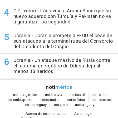
O.Próximo.- Irán avisa a Arabia Saudí que su
nuevo acuerdo con Turquía y Pakistán no va
a garantizar su seguridad
Ucrania.- Ucrania promete a EEUU el cese de
sus ataques a la terminal rusa del Consorcio
del Oleoducto del Caspio
Ucrania.- Un ataque masivo de Rusia contra
el sistema energético de Odesa deja al
menos 13 heridos
noti
mérica
notici
argentina
noti
bolivia
noti
brasil
noti
chile
colombia
press
noti
ecuador
noti
méxico
noti
panama
noti
paraguay
noti
perú
noti
uruguay
Acerca de notimerica.com
Aviso legal