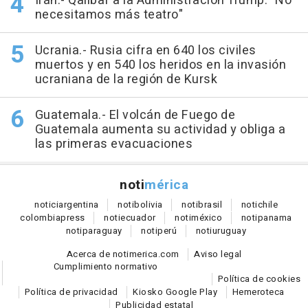
Irán.- Qalibaf a la Administración Trump: "No
necesitamos más teatro"
Ucrania.- Rusia cifra en 640 los civiles
muertos y en 540 los heridos en la invasión
ucraniana de la región de Kursk
Guatemala.- El volcán de Fuego de
Guatemala aumenta su actividad y obliga a
las primeras evacuaciones
noti
mérica
notici
argentina
noti
bolivia
noti
brasil
noti
chile
colombia
press
noti
ecuador
noti
méxico
noti
panama
noti
paraguay
noti
perú
noti
uruguay
Acerca de notimerica.com
Aviso legal
Cumplimiento normativo
Política de cookies
Política de privacidad
Kiosko Google Play
Hemeroteca
Publicidad estatal