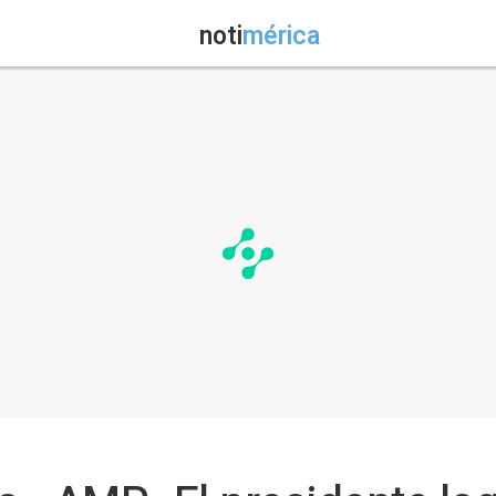
noti
mérica