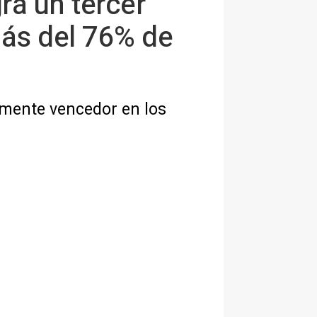
ra un tercer
más del 76% de
emente vencedor en los