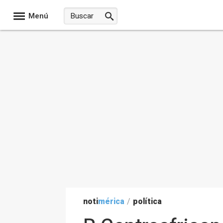
Menú
noti
mérica
/
política