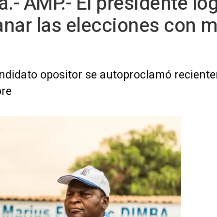
.- AMP.- El presidente log
nar las elecciones con 
andidato opositor se autoproclamó recient
bre