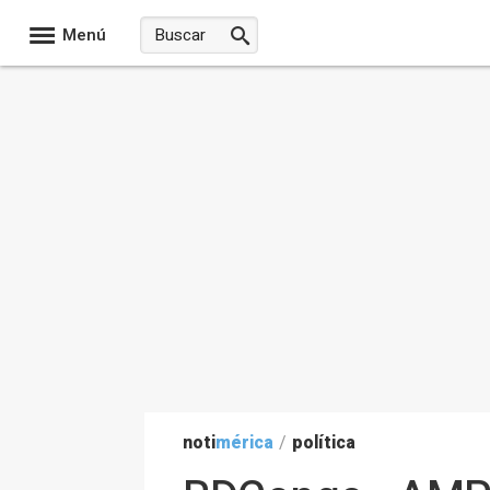
Menú
noti
mérica
/
política