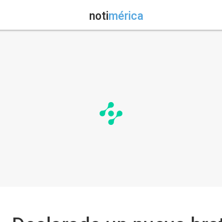
noti
mérica